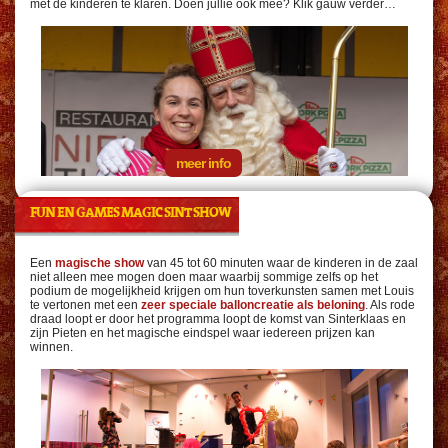
met de kinderen te klaren. Doen jullie ook mee? Klik gauw verder…
meer info
FUN EN GAMES MAGIC SINT SHOW
Een
magische show
van 45 tot 60 minuten waar de kinderen in de zaal
niet alleen mee mogen doen maar waarbij sommige zelfs op het
podium de mogelijkheid krijgen om hun toverkunsten samen met Louis
te vertonen met een
zeer speciale balloncreatie als beloning
. Als rode
draad loopt er door het programma loopt de komst van Sinterklaas en
zijn Pieten en het magische eindspel waar iedereen prijzen kan
winnen.