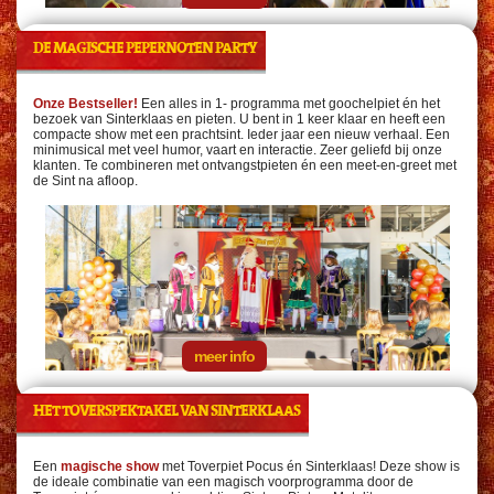
DE MAGISCHE PEPERNOTEN PARTY
Onze Bestseller!
Een alles in 1- programma met goochelpiet én het
bezoek van Sinterklaas en pieten. U bent in 1 keer klaar en heeft een
compacte show met een prachtsint. Ieder jaar een nieuw verhaal. Een
minimusical met veel humor, vaart en interactie. Zeer geliefd bij onze
klanten. Te combineren met ontvangstpieten én een meet-en-greet met
de Sint na afloop.
meer info
HET TOVERSPEKTAKEL VAN SINTERKLAAS
Een
magische show
met Toverpiet Pocus én Sinterklaas! Deze show is
de ideale combinatie van een magisch voorprogramma door de