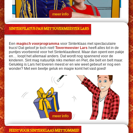
meer info
SINTERPILATUS PAS! MET TOVERMEESTER LARS
Een
magisch voorprogramma
voor Sinterklaas met spectaculaire
trucs! Dat geloof je toch niet!
Tovermeester Lars
heeft alles tot in de
puntjes voorbereid voor het Sinterklaasfeest. Maar dan
opent een pakje
en… loopt het allemaal anders. Dat wordt nog spannend voor de
kinderen. Sint mag natuurlijk niks merken en Piet, die belt en belt maar.
Gelukkig is Lars het toveren meest er en wie weet gebeurt er nog een
wonder? Met een beetje geluk en magie komt het vast goed!
meer info
FEEST VOOR SINTERKLAAS MET TOMMIE!