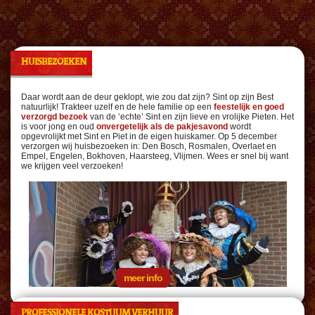
HUISBEZOEKEN
Daar wordt aan de deur geklopt, wie zou dat zijn? Sint op zijn Best
natuurlijk! Trakteer uzelf en de hele familie op een
feestelijk en goed
verzorgd bezoek
van de ‘echte’ Sint en zijn lieve en vrolijke Pieten. Het
is voor jong en oud
onvergetelijk als de pakjesavond
wordt
opgevrolijkt met Sint en Piet in de eigen huiskamer. Op 5 december
verzorgen wij huisbezoeken in: Den Bosch, Rosmalen, Overlaet en
Empel, Engelen, Bokhoven, Haarsteeg, Vlijmen. Wees er snel bij want
we krijgen veel verzoeken!
meer info
PROFESSIONELE KOSTUUM VERHUUR