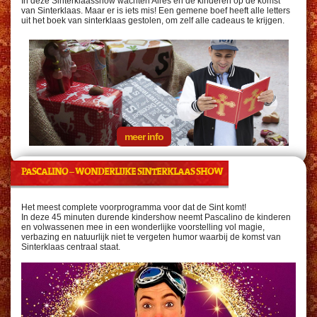
In deze Sinterklaasshow wachten Aires en de kinderen op de komst
van Sinterklaas. Maar er is iets mis! Een gemene boef heeft alle letters
uit het boek van sinterklaas gestolen, om zelf alle cadeaus te krijgen.
meer info
PASCALINO
– WONDERLIJKE SINTERKLAAS SHOW
Het meest complete voorprogramma voor dat de Sint komt!
In deze 45 minuten durende kindershow neemt
Pascalino
de kinderen
en volwassenen mee in een wonderlijke voorstelling vol magie,
verbazing en natuurlijk niet te vergeten humor waarbij de komst van
Sinterklaas centraal staat.