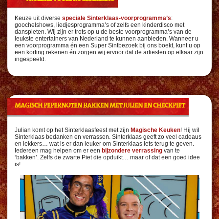
Keuze uit diverse
speciale Sinterklaas-voorprogramma’s
:
goochelshows, liedjesprogramma’s of zelfs een kinderdisco met
danspieten. Wij zijn er trots op u de beste voorprogramma’s van de
leukste entertainers van Nederland te kunnen aanbieden. Wanneer u
een voorprogramma én een Super Sintbezoek bij ons boekt, kunt u op
een korting rekenen én zorgen wij ervoor dat de artiesten op elkaar zijn
ingespeeld.
MAGISCH PEPERNOTEN BAKKEN MET JULIEN EN CHECKPIET
Julian komt op het Sinterklaasfeest met zijn
Magische Keuken
! Hij wil
Sinterklaas bedanken en verrassen. Sinterklaas geeft zo veel cadeaus
en lekkers… wat is er dan leuker om Sinterklaas iets terug te geven.
Iedereen mag helpen om er een
bijzondere verrassing
van te
‘bakken’. Zelfs de zwarte Piet die opduikt… maar of dat een goed idee
is!