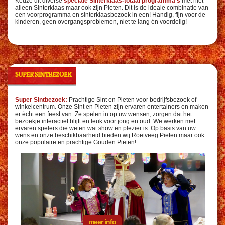
Keuze uit diverse
speciale Sinterklaas-totaal programma’s
met niet
alleen Sinterklaas maar ook zijn Pieten. Dit is de ideale combinatie van
een voorprogramma en sinterklaasbezoek in een! Handig, fijn voor de
kinderen, geen overgangsproblemen, niet te lang én voordelig!
SUPER SINTBEZOEK
Super Sintbezoek:
Prachtige Sint en Pieten voor bedrijfsbezoek of
winkelcentrum. Onze Sint en Pieten zijn ervaren entertainers en maken
er écht een feest van. Ze spelen in op uw wensen, zorgen dat het
bezoekje interactief blijft en leuk voor jong en oud. We werken met
ervaren spelers die weten wat show en plezier is. Op basis van uw
wens en onze beschikbaarheid bieden wij Roetveeg Pieten maar ook
onze populaire en prachtige Gouden Pieten!
meer info