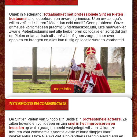
Uniek in Nederland!
Totaalpakket met professionele Sint en Pieten
kostuums
, alle toebehoren én ervaren grimeuse. U en uw collega’s
willen zelf in de kleren? Maar dan echt mooi!? Geen probleem. Onze
grimeuse komt met een prachtig Sinterklaaskostuum, luxe haarwerk en
Zwarte Pietenkostuums met alle toebehoren op locatie en zorgt dat Sint
en Pieten er fantastisch uit zien! U heeft geen zorgen meer over
ophalen en brengen en alles kan rustig op locatie worden voorbereid.
meer info
FOTOSHOOTS EN COMMERCIALS
De Sint en Pieten van Sint op zijn Beste zijn
professionele acteurs
. Ze
zitten bovendien vol ideeën en zijn
snel in het improviseren en
inspelen
op wat u graag op beeld vastgelegd wil zien. U kunt ze
inhuren voor commercials voor televisie of korte filmpjes voor
winkelcentra. Onze NieuwsPiet is bovendien razend nieuwsgierig en