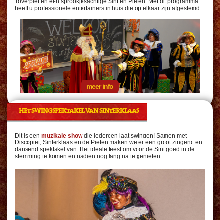
Toverpiet én een sprookjesachtige Sint en Pieten. Met dit programma
heeft u professionele entertainers in huis die op elkaar zijn afgestemd.
meer info
HET SWINGSPEKTAKEL VAN SINTERKLAAS
Dit is een
muzikale show
die iedereen laat swingen! Samen met
Discopiet, Sinterklaas en de Pieten maken we er een groot zingend en
dansend spektakel van. Het ideale feest om voor de Sint goed in de
stemming te komen en nadien nog lang na te genieten.