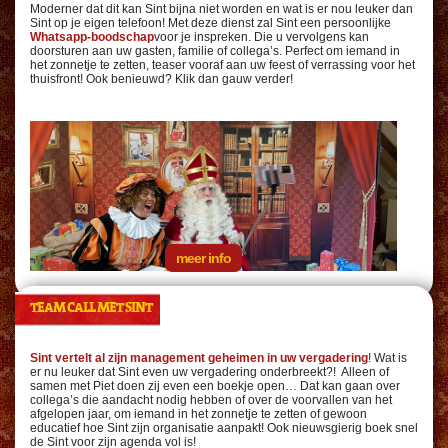
Moderner dat dit kan Sint bijna niet worden en wat is er nou leuker dan
Sint op je eigen telefoon! Met deze dienst zal Sint een persoonlijke
Whatsapp-boodschap
voor je inspreken. Die u vervolgens kan
doorsturen aan uw gasten, familie of collega’s. Perfect om iemand in
het zonnetje te zetten, teaser vooraf aan uw feest of verrassing voor het
thuisfront! Ook benieuwd? Klik dan gauw verder!
meer info
TEAM CALL MET SINT
Sint vertelt al zijn management geheimen in uw vergadering
! Wat is
er nu leuker dat Sint even uw vergadering onderbreekt?! Alleen of
samen met Piet doen zij even een boekje open… Dat kan gaan over
collega’s die aandacht nodig hebben of over de voorvallen van het
afgelopen jaar, om iemand in het zonnetje te zetten of gewoon
educatief hoe Sint zijn organisatie aanpakt! Ook nieuwsgierig boek snel
de Sint voor zijn agenda vol is!