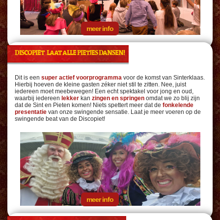
meer info
DISCOPIET LAAT ALLE PIETJES DANSEN!
Dit is een
super actief voorprogramma
voor de komst van Sinterklaas.
Hierbij hoeven de kleine gasten zéker niet stil te zitten. Nee, juist
iedereen moet meebewegen! Een echt spektakel voor jong en oud,
waarbij iedereen
lekker
kan
zingen en springen
omdat we zo blij zijn
dat de Sint en Pieten komen! Niets spettert meer dat de
fonkelende
presentatie
van onze swingende sensatie. Laat je meer voeren op de
swingende beat van de Discopiet!
meer info