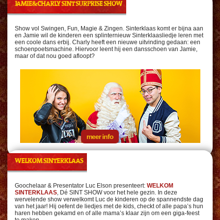
JAMIE&CHARLY SINT SURPRISE SHOW
Show vol Swingen, Fun, Magie & Zingen. Sinterklaas komt er bijna aan
en Jamie wil de kinderen een splinternieuw Sinterklaasliedje leren met
een coole dans erbij. Charly heeft een nieuwe uitvinding gedaan: een
schoenpoetsmachine. Hiervoor leent hij een dansschoen van Jamie,
maar of dat nou goed afloopt?
meer info
WELKOM SINTERKLAAS
Goochelaar & Presentator Luc Elson presenteert:
WELKOM
SINTERKLAAS
, Dé SINT SHOW voor het hele gezin. In deze
wervelende show verwelkomt Luc de kinderen op de spannendste dag
van het jaar! Hij oefent de liedjes met de kids, checkt of alle papa’s hun
haren hebben gekamd en of alle mama’s klaar zijn om een giga-feest
te maken.