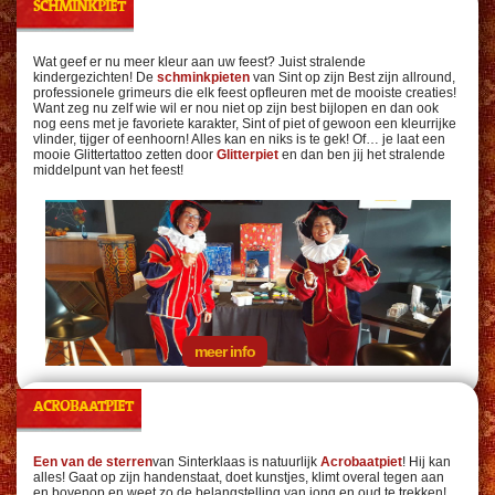
SCHMINKPIET
Wat geef er nu meer kleur aan uw feest? Juist stralende
kindergezichten! De
schminkpieten
van Sint op zijn Best zijn allround,
professionele grimeurs die elk feest opfleuren met de mooiste creaties!
Want zeg nu zelf wie wil er nou niet op zijn best bijlopen en dan ook
nog eens met je favoriete karakter, Sint of piet of gewoon een kleurrijke
vlinder, tijger of eenhoorn! Alles kan en niks is te gek! Of… je laat een
mooie Glittertattoo zetten door
Glitterpiet
en dan ben jij het stralende
middelpunt van het feest!
meer info
ACROBAATPIET
Een van de sterren
van Sinterklaas is natuurlijk
Acrobaatpiet
! Hij kan
alles! Gaat op zijn handenstaat, doet kunstjes, klimt overal tegen aan
en bovenop en weet zo de belangstelling van jong en oud te trekken!