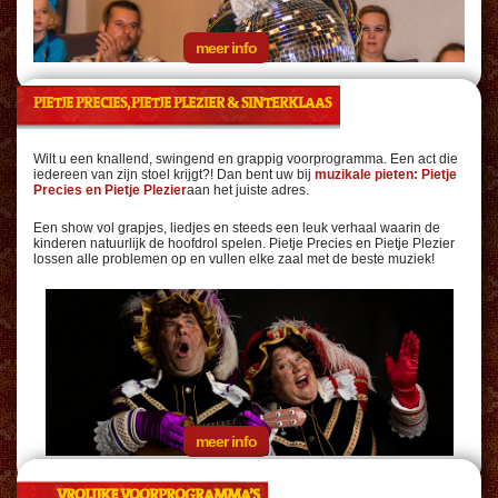
meer info
PIETJE PRECIES, PIETJE PLEZIER & SINTERKLAAS
Wilt u een knallend, swingend en grappig voorprogramma. Een act die
iedereen van zijn stoel krijgt?! Dan bent uw bij
muzikale pieten: Pietje
Precies en Pietje Plezier
aan het juiste adres.
Een show vol grapjes, liedjes en steeds een leuk verhaal waarin de
kinderen natuurlijk de hoofdrol spelen. Pietje Precies en Pietje Plezier
lossen alle problemen op en vullen elke zaal met de beste muziek!
meer info
VROLIJKE VOORPROGRAMMA’S