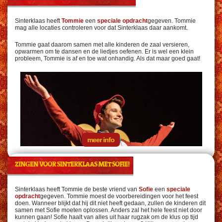
Sinterklaas heeft
Tommie
een
speciale opdracht
gegeven. Tommie
mag alle locaties controleren voor dat Sinterklaas daar aankomt.
Tommie gaat daarom samen met alle kinderen de zaal versieren,
opwarmen om te dansen en de liedjes oefenen. Er is wel een klein
probleem, Tommie is af en toe wat onhandig. Als dat maar goed gaat!
meer info
ZINGEN VOOR SINTERKLAAS MET SOFIE!
Sinterklaas heeft Tommie de beste vriend van
Sofie
een
speciale
opdracht
gegeven. Tommie moest de voorbereidingen voor het feest
doen. Wanneer blijkt dat hij dit niet heeft gedaan, zullen de kinderen dit
samen met Sofie moeten oplossen. Anders zal het hele feest niet door
kunnen gaan! Sofie haalt van alles uit haar rugzak om de klus op tijd