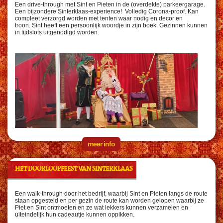
Een drive-through met Sint en Pieten in de (overdekte) parkeergarage.
Een bijzondere Sinterklaas-experience!
Volledig Corona-proof. Kan
compleet verzorgd worden met tenten waar nodig en decor en
troon. Sint heeft een persoonlijk woordje in zijn boek. Gezinnen kunnen
in tijdslots uitgenodigd worden.
meer info
HET DOORLOOPFEEST VAN SINTERKLAAS
Een walk-through door het bedrijf, waarbij Sint en Pieten langs de route
staan opgesteld en per gezin de route kan worden gelopen waarbij ze
Piet en Sint ontmoeten en ze wat lekkers kunnen verzamelen en
uiteindelijk hun cadeautje kunnen oppikken.