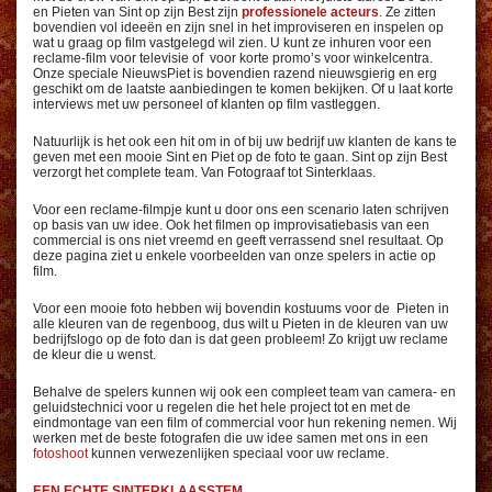
en Pieten van Sint op zijn Best zijn
professionele acteurs
. Ze zitten
bovendien vol ideeën en zijn snel in het improviseren en inspelen op
wat u graag op film vastgelegd wil zien. U kunt ze inhuren voor een
reclame-film voor televisie of voor korte promo’s voor winkelcentra.
Onze speciale NieuwsPiet is bovendien razend nieuwsgierig en erg
geschikt om de laatste aanbiedingen te komen bekijken. Of u laat korte
interviews met uw personeel of klanten op film vastleggen.
Natuurlijk is het ook een hit om in of bij uw bedrijf uw klanten de kans te
geven met een mooie Sint en Piet op de foto te gaan. Sint op zijn Best
verzorgt het complete team. Van Fotograaf tot Sinterklaas.
Voor een reclame-filmpje kunt u door ons een scenario laten schrijven
op basis van uw idee. Ook het filmen op improvisatiebasis van een
commercial is ons niet vreemd en geeft verrassend snel resultaat. Op
deze pagina ziet u enkele voorbeelden van onze spelers in actie op
film.
Voor een mooie foto hebben wij bovendin kostuums voor de Pieten in
alle kleuren van de regenboog, dus wilt u Pieten in de kleuren van uw
bedrijfslogo op de foto dan is dat geen probleem! Zo krijgt uw reclame
de kleur die u wenst.
Behalve de spelers kunnen wij ook een compleet team van camera- en
geluidstechnici voor u regelen die het hele project tot en met de
eindmontage van een film of commercial voor hun rekening nemen. Wij
werken met de beste fotografen die uw idee samen met ons in een
fotoshoot
kunnen verwezenlijken speciaal voor uw reclame.
EEN ECHTE SINTERKLAASSTEM