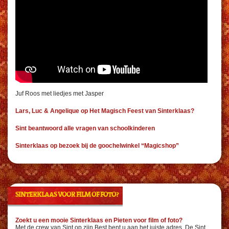
Juf Roos met liedjes met Jasper
Lars, Luc & Angelique op Het Magisch Feest van Sinterklaas?
Sint beantwoord alle vragen van schoolkinderen
Sinterklaas op bezoek bij de goochelwinkel “Magicshop”
SINTERKLAAS VOOR FILM OF FOTO?
Zoekt u een mooie Sinterklaas en Pieten voor film of foto?
Met de crew van Sint op zijn Best bent u aan het juiste adres. De Sint