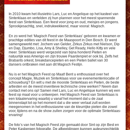
In 2010 kwam het illusietrio Lars, Luc en Angelique op het kasteel van
Sinterklaas en vertelden zij hun plannen voor het meest spannende
feest van Sinterklaas. Een feest voor jong en oud, meisjes en jongens.
Sprookjesachtig, snel, indrukwekkend, maar vooral: Magisch.
En zo werd het ‘Magisch Feest van Sinterklaas’ geboren en kwamen er
prachtige edities van dit feest in de Maaspoort in Den Bosch. Er werd
samengewerkt met: Jochem van Gelder, Zirkus Zirkus met Nielson, Dip
en Dap, Djumbo, Lisa, Amy & Shelley, Get Ready, Hello Kitty en vele
meer. Sinterklaas werd vergezeld van bijna honderd Pieten en
natuurlijk was Amerigo en zijn trouwe Paardenpiet er ook bij. Zelfs het
Brabants orkest, breakdancepieten en een Pieten ballet van 30
dansers ontbraken niet aan dit Magisch Festijn.
Nu is er het Magisch Feest op Maat! Bent u enthousiast over het
concept Magie, Muziek en Sinterklaas voor uw evenementenlocatie of
schouwburg? En wilt u met de mooiste Sinterklaas en Pieten, de beste
artiesten en de meest inventieve technische crew werken? Neem dan
contact met ons op! Samen met Lars, Luc en Angelique kunnen wij een
feest op maat voor u ontwerpen. Het Magisch Feest van Sinterklaas is
een totaalervaring waarbij u vanaf het moment dat u de zaal
binnenstapt tot op het moment dat u die weer verlaat zult worden
meegenomen in het enthousiasme van de kleurrijke pieten die zowel
voor, tijdens en na de show zullen zorgen voor de optimale Sinterklaas-
ervaring!
De foto’s van het Magisch Feest zijn gemaakt door Sint op zijn Best en
Peter Kasbergen fotografie. De afbeeldingen kunnen auteursrechtelijk