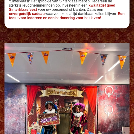
‘Sinterklaas!’ Het sprookje van Sinterklaas roept bij iedereen de
sterkste jeugdherinneringen op. Investeer in een
kwalitatief goed
Sinterklaasfeest
voor uw personeel of klanten. Dat is een
onvergetelijk cadeau
waarvoor ze u altijd dankbaar zullen blijven.
Een
feest voor iedereen en een herinnering voor het leven!