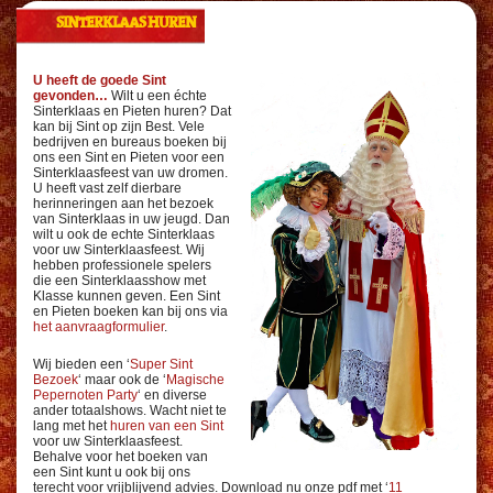
SINTERKLAAS HUREN
U heeft de goede Sint
gevonden…
Wilt u een échte
Sinterklaas en Pieten huren? Dat
kan bij Sint op zijn Best. Vele
bedrijven en bureaus boeken bij
ons een Sint en Pieten voor een
Sinterklaasfeest van uw dromen.
U heeft vast zelf dierbare
herinneringen aan het bezoek
van Sinterklaas in uw jeugd. Dan
wilt u ook de echte Sinterklaas
voor uw Sinterklaasfeest. Wij
hebben professionele spelers
die een Sinterklaasshow met
Klasse kunnen geven. Een Sint
en Pieten boeken kan bij ons via
het aanvraagformulier
.
Wij bieden een ‘
Super Sint
Bezoek
‘ maar ook de ‘
Magische
Pepernoten Party
‘ en diverse
ander totaalshows. Wacht niet te
lang met het
huren van een Sint
voor uw Sinterklaasfeest.
Behalve voor het boeken van
een Sint kunt u ook bij ons
terecht voor vrijblijvend advies. Download nu onze pdf met ‘
11