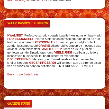
Klik hier
,
hier
,
hier
en
hier
voor het krantenartikel.
WAAROM SINT OP ZIJN BEST?
KWALITEIT!
Perfect verzorgd; Hoogste kwaliteit kostuums en haarwerk!
PROFESSIONEEL!
Ervaren Sinterklaasteams te huur die goed op hun
taak zijn voorbereid!
PERSOONLIJK!
Direct en persoonlijk contact
zonder tussenpersoon!
GRATIS!
Uitgebreid voorgesprek met ons beste
advies! Geen reiskosten!
FAMILIEFEEST!
Groot en klein publiek
genieten van de Sinterklaasshows.
VEELZIJDIG!
Inzetbaar op iedere
locatie: van huisbezoek tot bedrijfsfeest tot evenement!
DOELTREFFEND!
Met een goed Sinterklaasfeest laat u ieders hart
sneller kloppen!
GECERTIFICEERD!
Wij voldoen aan de strenge eisen
van de SVVS en hebben het officiële SINTERKLAASKEURMERK!
Boek nu uw Sinterklaas!
GRATIS E-BOOK!