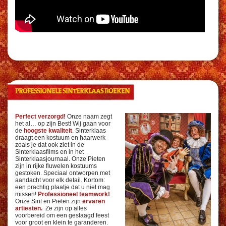
PROFESSIONELE SINTERKLAAS BOEKEN
Perfect verzorgd!
Onze naam zegt
het al… op zijn Best! Wij gaan voor
de
hoogste kwaliteit
. Sinterklaas
draagt een kostuum en haarwerk
zoals je dat ook ziet in de
Sinterklaasfilms en in het
Sinterklaasjournaal. Onze Pieten
zijn in rijke fluwelen kostuums
gestoken. Speciaal ontworpen met
aandacht voor elk detail. Kortom:
een prachtig plaatje dat u niet mag
missen!
Professioneel teamwork!
Onze Sint en Pieten zijn
ervaren
artiesten.
Ze zijn op alles
voorbereid om een geslaagd feest
voor groot en klein te garanderen.