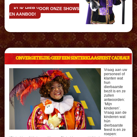
KLIK HIER VOOR ONZE SHOWS
EN AANBOD!
ONVERGETELIJK: GEEF EEN SINTERKLAASFEEST CADEAU!
Vraag aan uw
personeel of
klanten wat
hun
dierbaarste
bezit is en ze
zullen
antwoorden:
‘Mijn
kinderen’.
Vraag aan de
kinderen wat
hún
dierbaarste
feest is en ze
roepen: