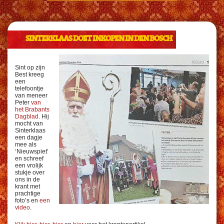
SINTERKLAAS DOET INKOPEN IN DEN BOSCH
Sint op zijn
Best kreeg
een
telefoontje
van meneer
Peter
van
het Brabants
Dagblad
. Hij
mocht van
Sinterklaas
een dagje
mee als
‘Nieuwspiet’
en schreef
een vrolijk
stukje over
ons in de
krant met
prachtige
foto’s en
een
video
.