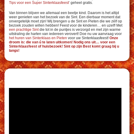
Tips voor een Super Sinterklaasfeest
‘ geheel gratis.
Van binnen blijven we allemaal een beetje kind. Daarom is het altijd
weer genieten van het bezoek van de Sint. Een dierbaar moment dat
onvergetelijk moet zijn! Wij brengen u de Sint en Pieten die we zélf op
bezoek zouden willen hebben! Feest voor de kinderen… en uzelf! Met
een prachtige Sint
die tot in de puntjes is verzorgd en met zijn warme
uitstraling de harten van iedereen verovert! Doe nu uw aanvraag voor
het huren van Sinterklaas en Pieten
voor uw Sinterklaasfeest!
Onze
droom is: die van ú te laten uitkomen! Nodig ons uit… voor een
Sinterklaasfeest of huisbezoek! Sint op zijn Best komt graag bij u
langs!