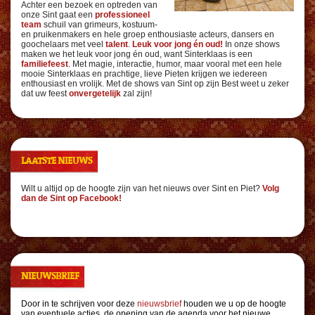
Achter een bezoek en optreden van
onze Sint gaat een
professioneel
team
schuil van grimeurs, kostuum-
en pruikenmakers en hele groep enthousiaste acteurs, dansers en
goochelaars met veel
talent
.
Leuk voor jong én oud!
In onze shows
maken we het leuk voor jong én oud, want Sinterklaas is een
familiefeest
. Met magie, interactie, humor, maar vooral met een hele
mooie Sinterklaas en prachtige, lieve Pieten krijgen we iedereen
enthousiast en vrolijk. Met de shows van Sint op zijn Best weet u zeker
dat uw feest
onvergetelijk
zal zijn!
LAATSTE NIEUWS
Wilt u altijd op de hoogte zijn van het nieuws over Sint en Piet?
Volg
dan de Sint op Facebook!
NIEUWSBRIEF
Door in te schrijven voor deze
nieuwsbrief
houden we u op de hoogte
van eventuele acties, de opening van de agenda voor het nieuwe