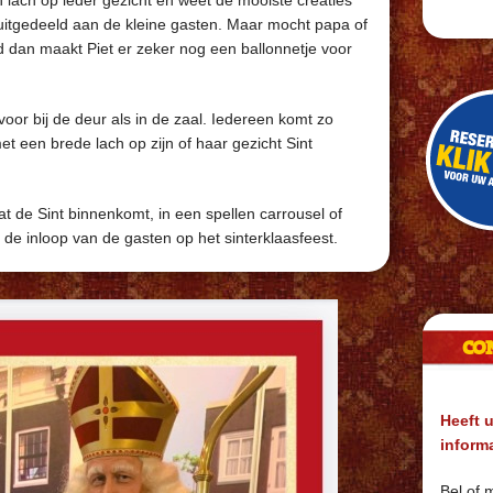
 lach op ieder gezicht en weet de mooiste creaties
uitgedeeld aan de kleine gasten. Maar mocht papa of
jd dan maakt Piet er zeker nog een ballonnetje voor
voor bij de deur als in de zaal. Iedereen komt zo
t een brede lach op zijn of haar gezicht Sint
at de Sint binnenkomt, in een spellen carrousel of
de inloop van de gasten op het sinterklaasfeest.
CO
Heeft u
inform
Bel of m