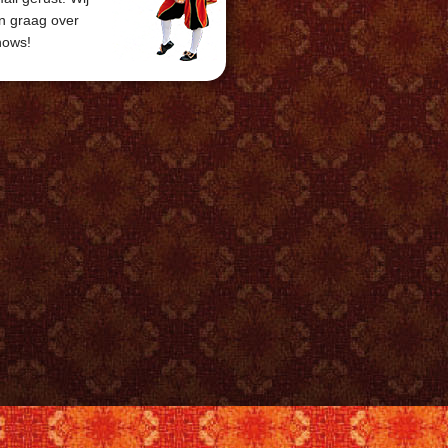
en graag over
hows!