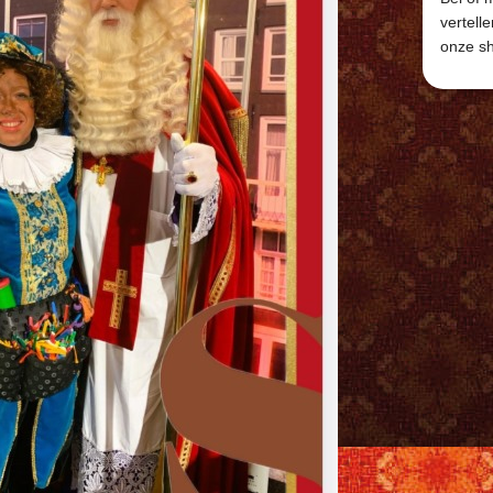
vertell
onze s