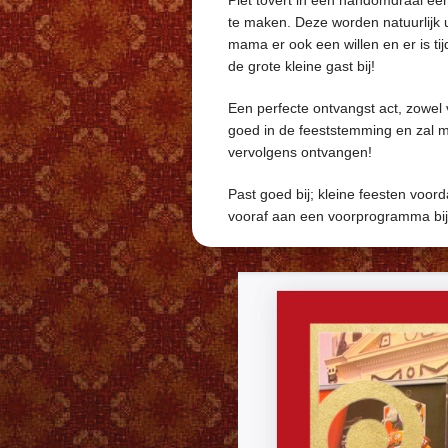
Piet tovert in een handomdraai een
te maken. Deze worden natuurlijk 
mama er ook een willen en er is ti
de grote kleine gast bij!
Een perfecte ontvangst act, zowel 
goed in de feeststemming en zal me
vervolgens ontvangen!
Past goed bij; kleine feesten voord
vooraf aan een voorprogramma bij 