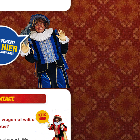
NTACT
 vragen of wilt u
atie?
ail gerust! Wij