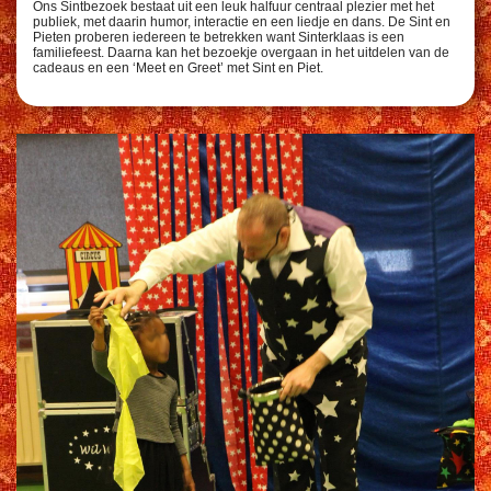
Ons Sintbezoek bestaat uit een leuk halfuur centraal plezier met het
publiek, met daarin humor, interactie en een liedje en dans. De Sint en
Pieten proberen iedereen te betrekken want Sinterklaas is een
familiefeest. Daarna kan het bezoekje overgaan in het uitdelen van de
cadeaus en een ‘Meet en Greet’ met Sint en Piet.