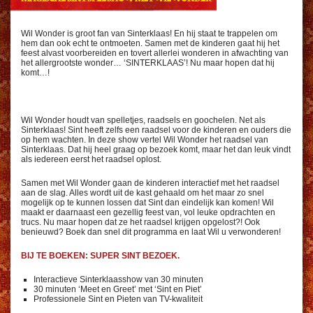
Wil Wonder is groot fan van Sinterklaas! En hij staat te trappelen om
hem dan ook echt te ontmoeten. Samen met de kinderen gaat hij het
feest alvast voorbereiden en tovert allerlei wonderen in afwachting van
het allergrootste wonder… ‘SINTERKLAAS’! Nu maar hopen dat hij
komt…!
Wil Wonder houdt van spelletjes, raadsels en goochelen. Net als
Sinterklaas! Sint heeft zelfs een raadsel voor de kinderen en ouders die
op hem wachten. In deze show vertel Wil Wonder het raadsel van
Sinterklaas. Dat hij heel graag op bezoek komt, maar het dan leuk vindt
als iedereen eerst het raadsel oplost.
Samen met Wil Wonder gaan de kinderen interactief met het raadsel
aan de slag. Alles wordt uit de kast gehaald om het maar zo snel
mogelijk op te kunnen lossen dat Sint dan eindelijk kan komen! Wil
maakt er daarnaast een gezellig feest van, vol leuke opdrachten en
trucs. Nu maar hopen dat ze het raadsel krijgen opgelost?! Ook
benieuwd? Boek dan snel dit programma en laat Wil u verwonderen!
BIJ TE BOEKEN: SUPER SINT BEZOEK.
Interactieve Sinterklaasshow van 30 minuten
30 minuten ‘Meet en Greet’ met ‘Sint en Piet’
Professionele Sint en Pieten van TV-kwaliteit