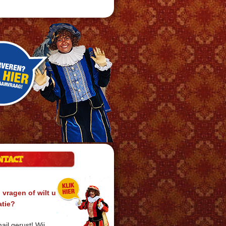
NTACT
 vragen of wilt u
atie?
ail gerust! Wij