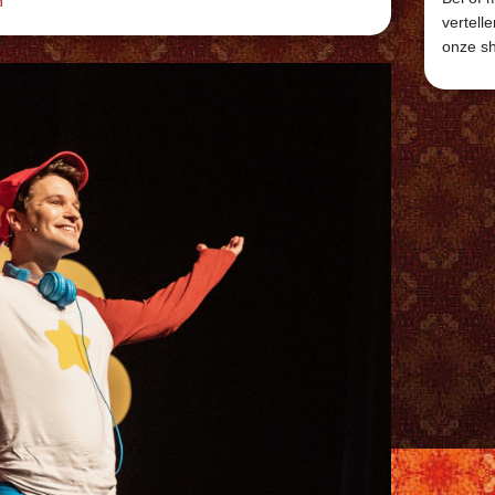
n
vertell
onze s