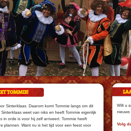
LA
MET TOMMIE!
Wilt u a
 voor Sinterklaas. Daarom komt Tommie langs om dit
nieuws 
. Sinterklaas weet van niks en heeft Tommie eigenlijk
s in orde is voor hij zelf arriveert. Tommie heeft
Volg d
 plannen. Want nu is het tijd voor een feest voor