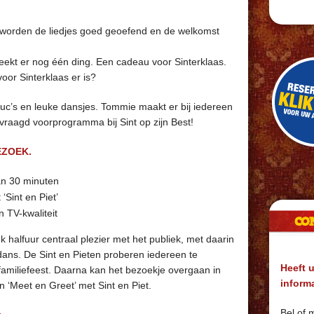
, worden de liedjes goed geoefend en de welkomst
breekt er nog één ding. Een cadeau voor Sinterklaas.
oor Sinterklaas er is?
ruc’s en leuke dansjes. Tommie maakt er bij iedereen
evraagd voorprogramma bij Sint op zijn Best!
EZOEK.
an 30 minuten
‘Sint en Piet’
n TV-kwaliteit
CO
k halfuur centraal plezier met het publiek, met daarin
 dans. De Sint en Pieten proberen iedereen te
Heeft u
familiefeest. Daarna kan het bezoekje overgaan in
inform
 ‘Meet en Greet’ met Sint en Piet.
Bel of m