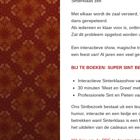
Sinterklaas zelf.
Met elkaar wordt de zaal versierd
dans gerepeteerd.
Als iedereen er klaar voor is, ont
Zal dit probleem opgelost worden v
Een interactieve show, magische t
een feest van! Al jaren een veel g
BIJ TE BOEKEN: SUPER SINT B
Interactieve Sinterklaasshow v
30 minuten ‘Meet en Greet’ met 
Professionele Sint en Pieten va
Ons Sintbezoek bestaat uit een leu
humor, interactie en een liedje en
betrekken want Sinterklaas is een 
het uitdelen van de cadeaus en een