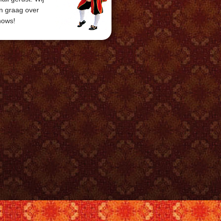
en graag over
hows!