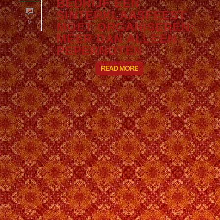
BEDRIJF EEN
SINTERKLAASFEEST
0
MOET ORGANISEREN:
MEER DAN ALLEEN
PEPERNOTEN
READ MORE