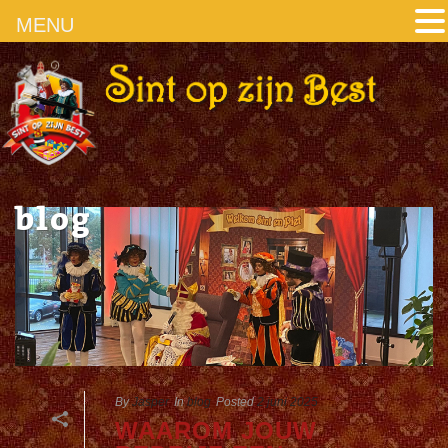
MENU
blog
By
Jasper
In
blog
Posted
2 juni 2025
WAAROM JOUW