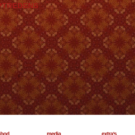
PTREDENS
5
6
7
nbod
media
extra’s