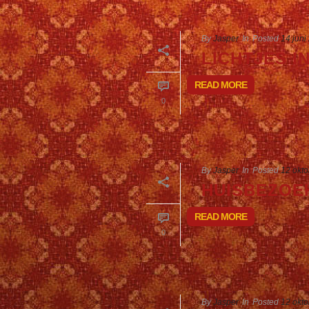
By
Jasper
In
Posted
14 juni
LICHTJES 
READ MORE
0
By
Jasper
In
Posted
12 okt
HUISBEZOE
READ MORE
0
By
Jasper
In
Posted
12 okt