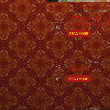
By
Jasper
In
blog
Posted
2 
WAAROM JO
ORGANISER
0
READ MORE
By
Jasper
In
Posted
2 juni 
BLOG
READ MORE
0
By
Jasper
In
Posted
25 juni