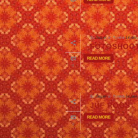
0
By
Jasper
In
Posted
14 juni
FOTOSHOO
READ MORE
0
By
Jasper
In
Posted
14 juni
JUF ROOS
READ MORE
0