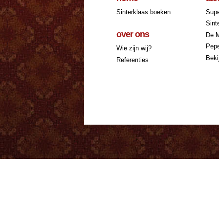
Sinterklaas boeken
Supe
Sint
over ons
De 
Pepe
Wie zijn wij?
Beki
Referenties