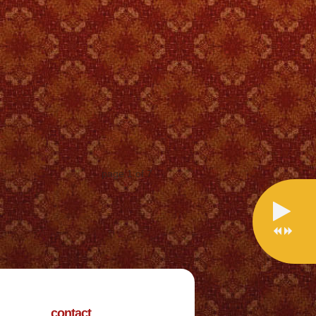
page
1
of
7
contact