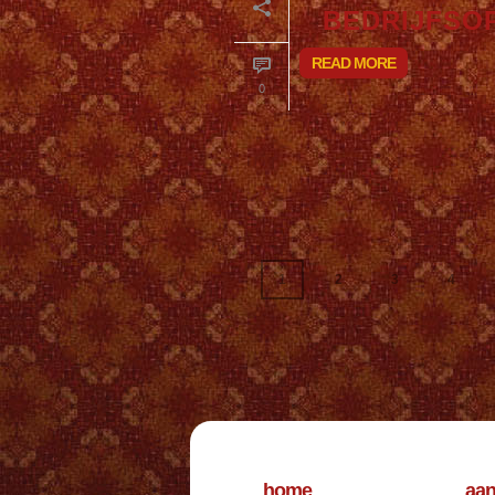
BEDRIJFSO
READ MORE
0
1
2
3
4
home
aa