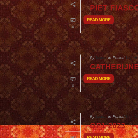
PIET FIASC
READ MORE
0
By
Jasper
In
Posted
14 juni
CATHERIJN
READ MORE
0
By
Jasper
In
Posted
14 juni
OP1 2023
READ MORE