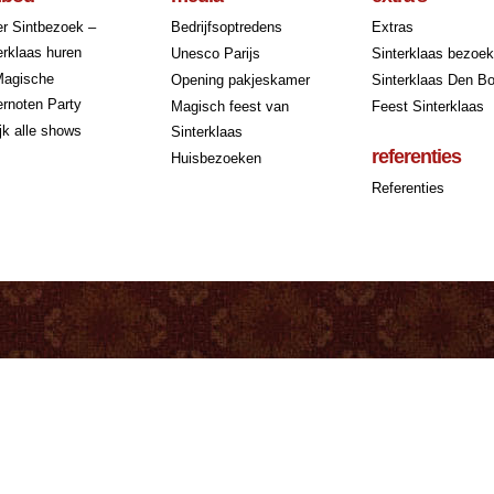
r Sintbezoek –
Bedrijfsoptredens
Extras
erklaas huren
Unesco Parijs
Sinterklaas bezoe
Magische
Opening pakjeskamer
Sinterklaas Den B
rnoten Party
Magisch feest van
Feest Sinterklaas
jk alle shows
Sinterklaas
referenties
Huisbezoeken
Referenties