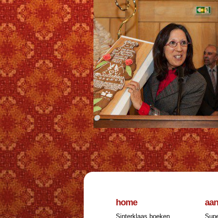
home
aa
Sinterklaas boeken
Supe