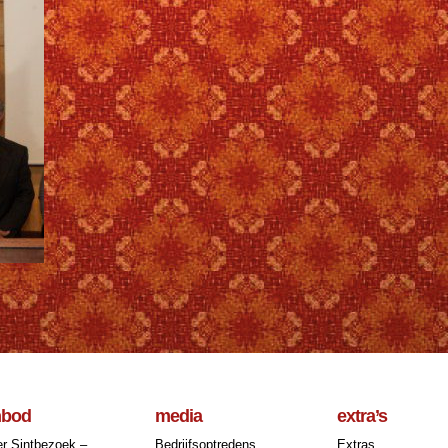
nbod
media
extra’s
r Sintbezoek –
Bedrijfsoptredens
Extras