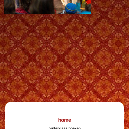
home
Sinterklaas boeken