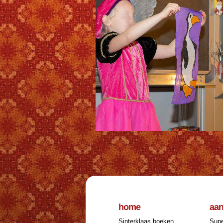
home
aa
Sinterklaas boeken
Supe