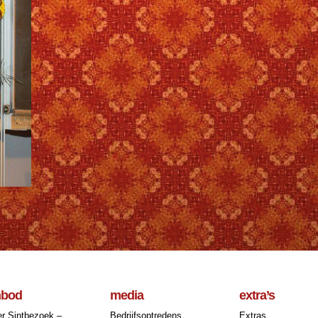
nbod
media
extra’s
r Sintbezoek –
Bedrijfsoptredens
Extras