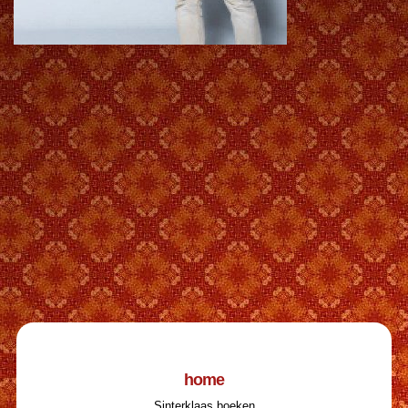
home
Sinterklaas boeken