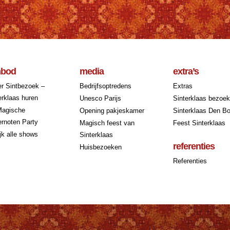
nbod
media
extra’s
r Sintbezoek –
Bedrijfsoptredens
Extras
erklaas huren
Unesco Parijs
Sinterklaas bezoe
Magische
Opening pakjeskamer
Sinterklaas Den B
rnoten Party
Magisch feest van
Feest Sinterklaas
jk alle shows
Sinterklaas
referenties
Huisbezoeken
Referenties