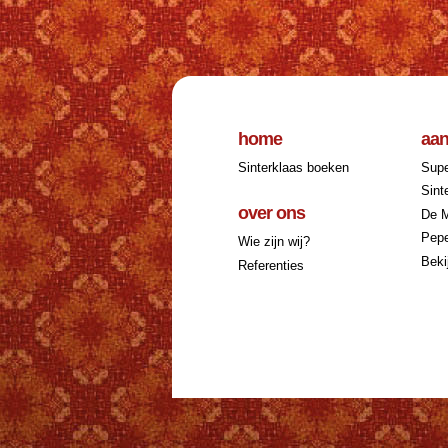
home
aa
Sinterklaas boeken
Supe
Sint
over ons
De 
Pepe
Wie zijn wij?
Beki
Referenties