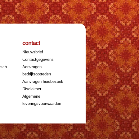
contact
Nieuwsbrief
k
Contactgegevens
osch
Aanvragen
bedrijfsoptreden
Aanvragen huisbezoek
Disclaimer
Algemene
leveringsvoorwaarden