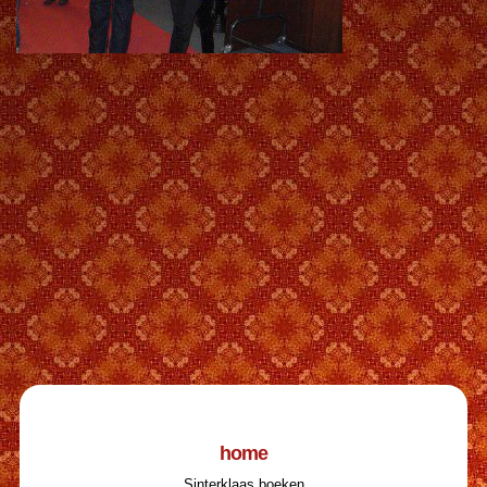
home
Sinterklaas boeken