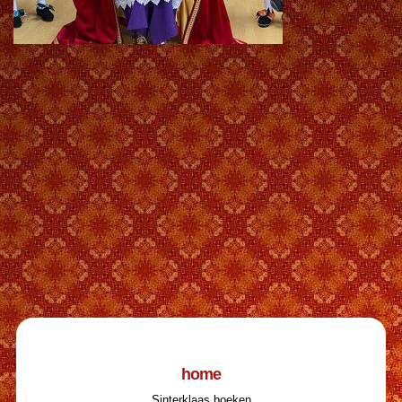
home
Sinterklaas boeken