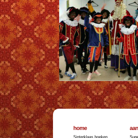
home
aa
Sinterklaas boeken
Supe