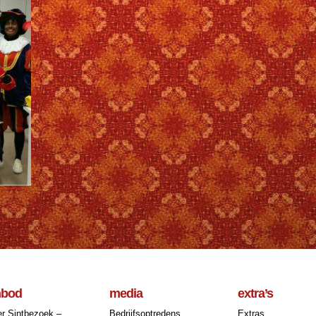
nbod
media
extra’s
r Sintbezoek –
Bedrijfsoptredens
Extras