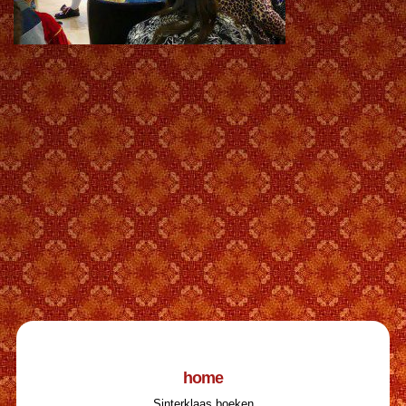
home
Sinterklaas boeken