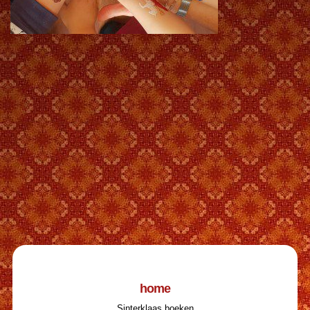
home
Sinterklaas boeken