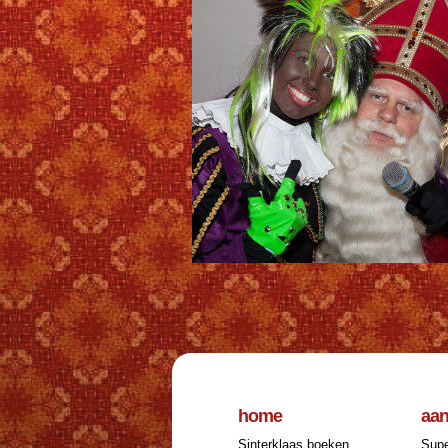
home
aa
Sinterklaas boeken
Supe