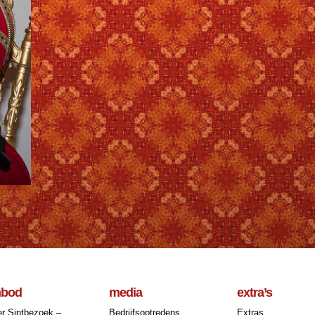
nbod
media
extra’s
r Sintbezoek –
Bedrijfsoptredens
Extras