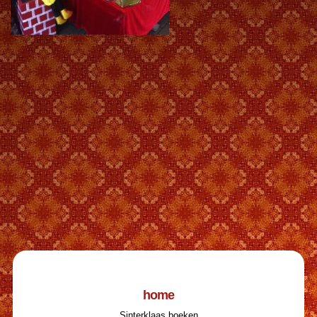
home
Sinterklaas boeken