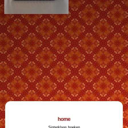
home
Sinterklaas boeken