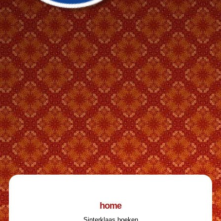
home
Sinterklaas boeken