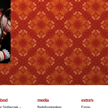
nbod
media
extra’s
r Sintbezoek –
Bedrijfsoptredens
Extras