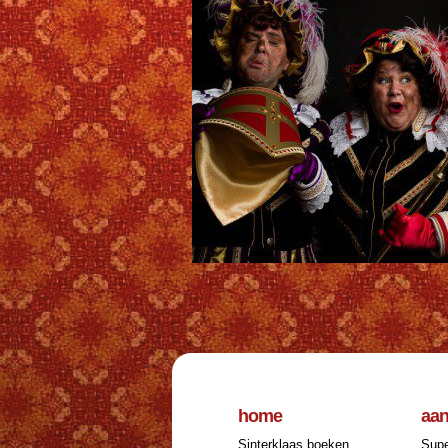
home
aa
Sinterklaas boeken
Supe