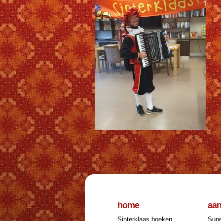
home
aa
Sinterklaas boeken
Supe