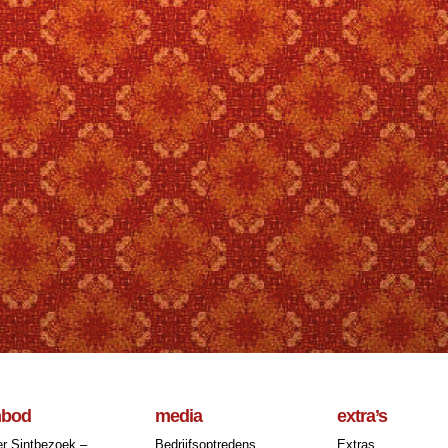
nbod
media
extra’s
r Sintbezoek –
Bedrijfsoptredens
Extras