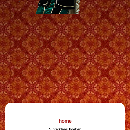
home
Sinterklaas boeken