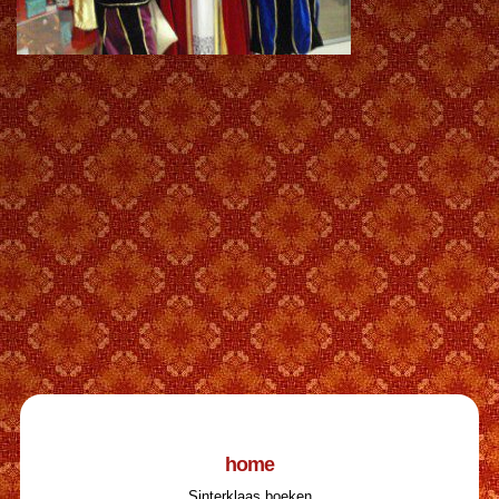
home
Sinterklaas boeken