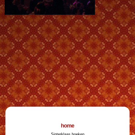
home
Sinterklaas boeken