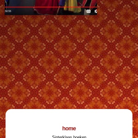
home
Sinterklaas boeken