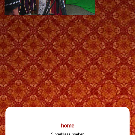
home
Sinterklaas boeken