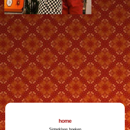
home
Sinterklaas boeken