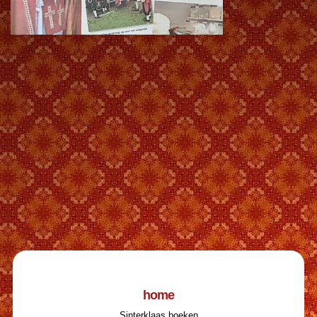
home
Sinterklaas boeken