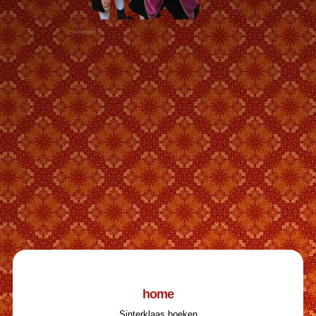
home
Sinterklaas boeken