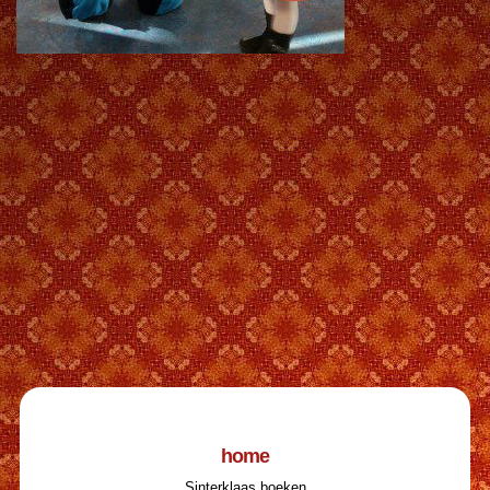
home
Sinterklaas boeken