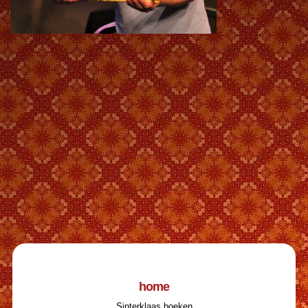
home
Sinterklaas boeken