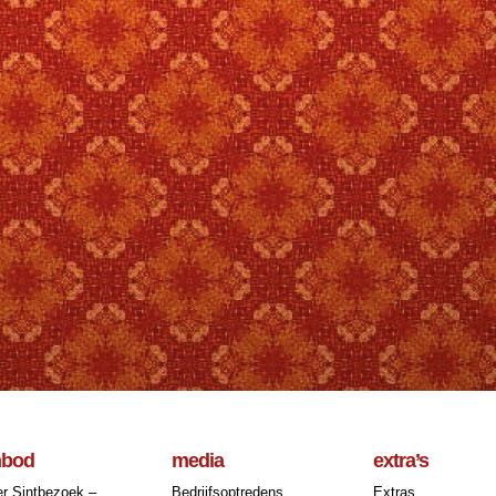
nbod
media
extra’s
r Sintbezoek –
Bedrijfsoptredens
Extras