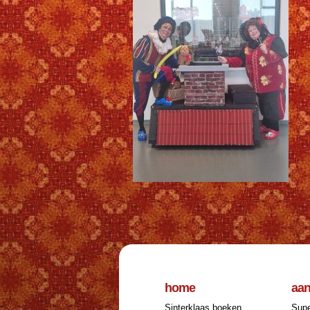
home
aa
Sinterklaas boeken
Supe