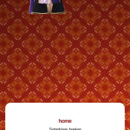
home
Sinterklaas boeken