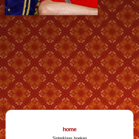
home
Sinterklaas boeken