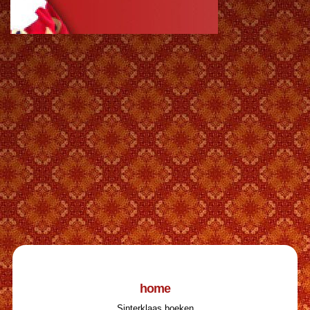
home
Sinterklaas boeken